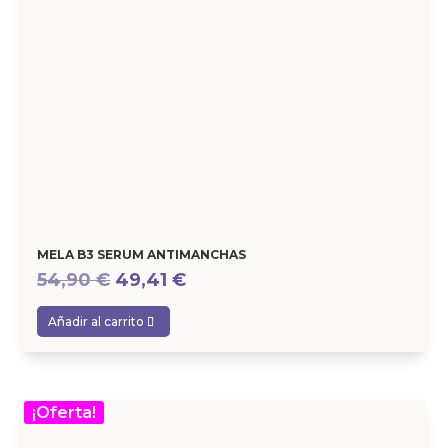
MELA B3 SERUM ANTIMANCHAS
El
El
54,90
€
49,41
€
precio
precio
Añadir al carrito
original
actual
era:
es:
54,90 €.
49,41 €.
¡Oferta!