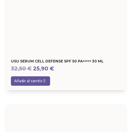
USU SERUM CELL DEFENSE SPF 50 PA++++ 30 ML
El
El
32,50
€
25,90
€
precio
precio
Añadir al carrito
original
actual
era:
es:
32,50 €.
25,90 €.