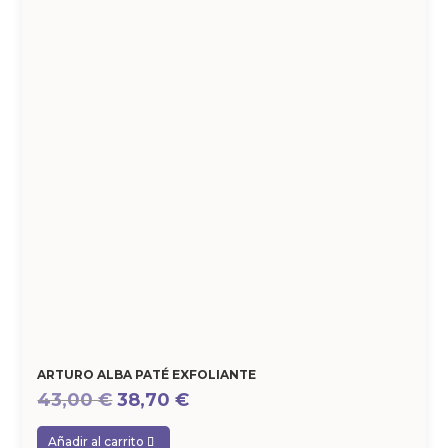
ARTURO ALBA PATÉ EXFOLIANTE
El
El
43,00
€
38,70
€
precio
precio
Añadir al carrito