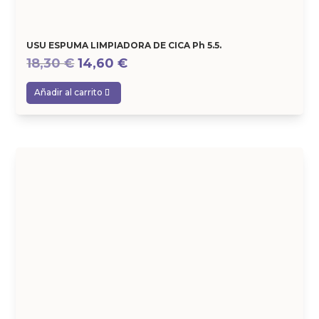
USU ESPUMA LIMPIADORA DE CICA Ph 5.5.
El
El
18,30
€
14,60
€
precio
precio
Añadir al carrito
original
actual
era:
es:
18,30 €.
14,60 €.