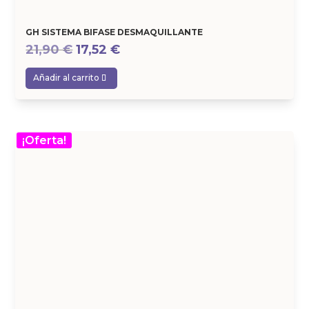
GH SISTEMA BIFASE DESMAQUILLANTE
El
El
21,90
€
17,52
€
precio
precio
Añadir al carrito
original
actual
era:
es:
21,90 €.
17,52 €.
¡Oferta!