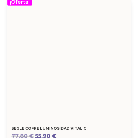
¡Oferta!
SEGLE COFRE LUMINOSIDAD VITAL C
El
El
77,80
€
55,90
€