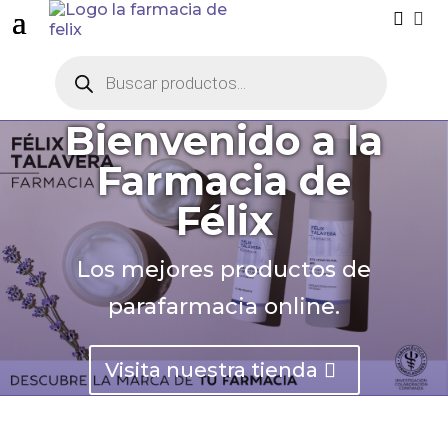


Búsqueda
de
productos
Bienvenido a la
Farmacia de
Félix
Los mejores productos de
parafarmacia online.
Visita nuestra tienda