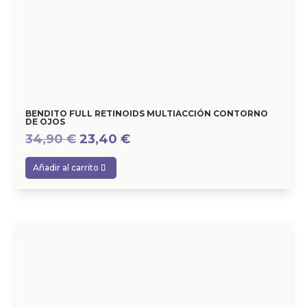
BENDITO FULL RETINOIDS MULTIACCIÓN CONTORNO
DE OJOS
El
El
34,90
€
23,40
€
precio
precio
Añadir al carrito
original
actual
era:
es:
34,90 €.
23,40 €.