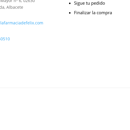
 Mayor nº 6, 02630
Sigue tu pedido
da, Albacete
Finalizar la compra
lafarmaciadefelix.com
40510