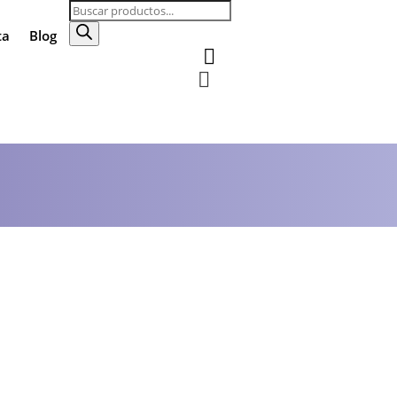
Búsqueda
de
ta
Blog
productos

