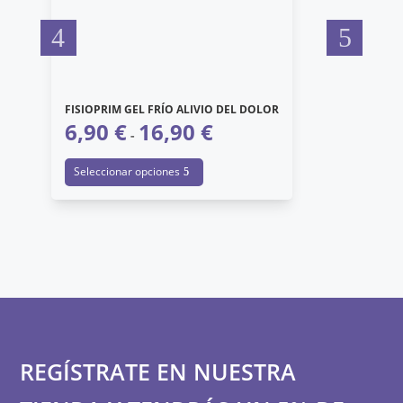
FISIOPRIM GEL FRÍO ALIVIO DEL DOLOR
6,90
€
16,90
€
FI
Rango
-
1
de
Este
Seleccionar opciones
precios:
producto
A
desde
tiene
6,90 €
múltiples
hasta
variantes.
16,90 €
Las
opciones
se
pueden
REGÍSTRATE EN NUESTRA
elegir
en