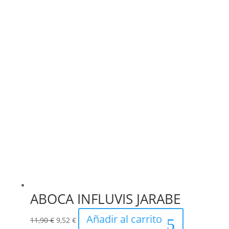
ABOCA INFLUVIS JARABE
El
El
Añadir al carrito
11,90
€
9,52
€