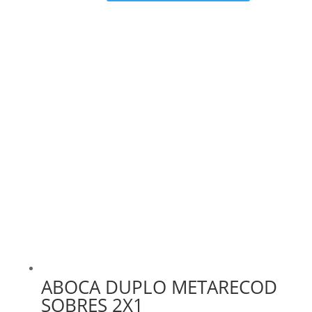
precio
precio
original
actual
era:
es:
11,90 €.
9,52 €.
ABOCA DUPLO METARECOD
SOBRES 2X1