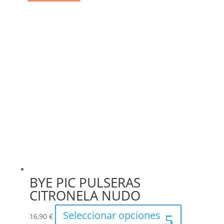
BYE PIC PULSERAS
CITRONELA NUDO
Este
Seleccionar opciones
16,90
€