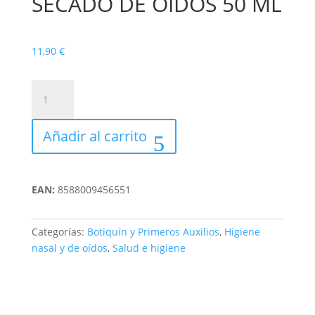
SECADO DE OÍDOS 50 ML
11,90
€
PRIMCARE
SPRAY
SECADO
Añadir al carrito
DE
OÍDOS
50
ML
EAN:
8588009456551
cantidad
Categorías:
Botiquín y Primeros Auxilios
,
Higiene
nasal y de oídos
,
Salud e higiene