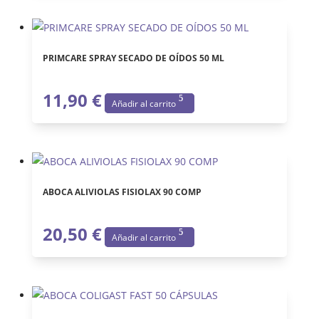
en
la
página
PRIMCARE SPRAY SECADO DE OÍDOS 50 ML
de
producto
11,90
€
Añadir al carrito
ABOCA ALIVIOLAS FISIOLAX 90 COMP
20,50
€
Añadir al carrito