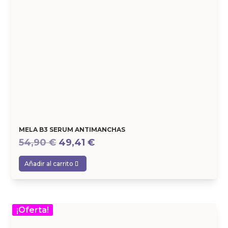
MELA B3 SERUM ANTIMANCHAS
El
El
54,90
€
49,41
€
precio
precio
Añadir al carrito
original
actual
era:
es:
54,90 €.
49,41 €.
¡Oferta!