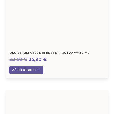
USU SERUM CELL DEFENSE SPF 50 PA++++ 30 ML
El
El
32,50
€
25,90
€
precio
precio
Añadir al carrito
original
actual
era:
es:
32,50 €.
25,90 €.