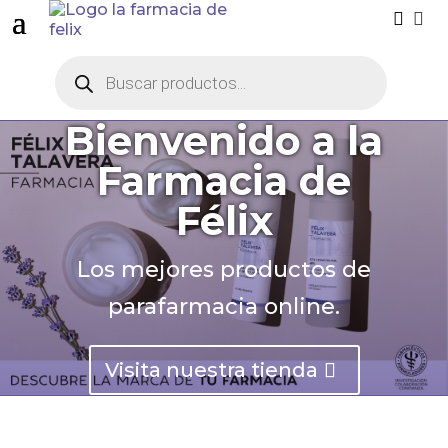


Búsqueda
de
productos
Bienvenido a la
Farmacia de
Félix
Los mejores productos de
parafarmacia online.
Visita nuestra tienda