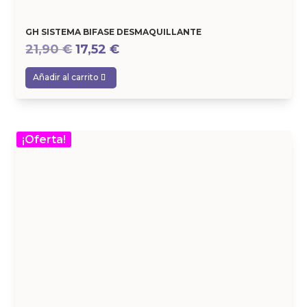
GH SISTEMA BIFASE DESMAQUILLANTE
El
El
21,90
€
17,52
€
precio
precio
Añadir al carrito
original
actual
era:
es:
21,90 €.
17,52 €.
¡Oferta!