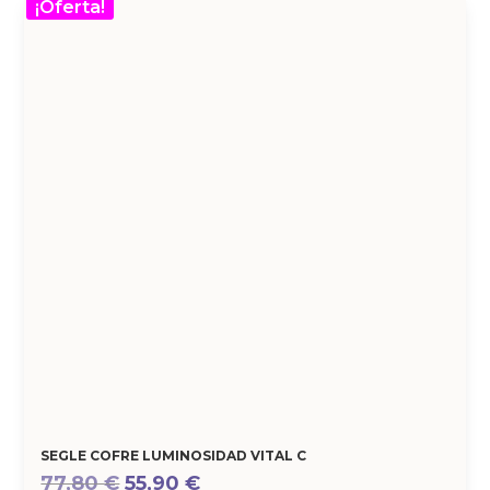
¡Oferta!
SEGLE COFRE LUMINOSIDAD VITAL C
El
El
77,80
€
55,90
€