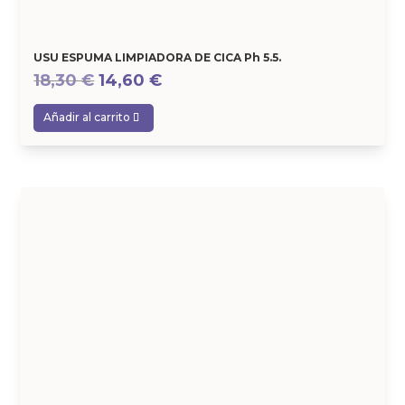
USU ESPUMA LIMPIADORA DE CICA Ph 5.5.
El
El
18,30
€
14,60
€
precio
precio
Añadir al carrito
original
actual
era:
es:
18,30 €.
14,60 €.