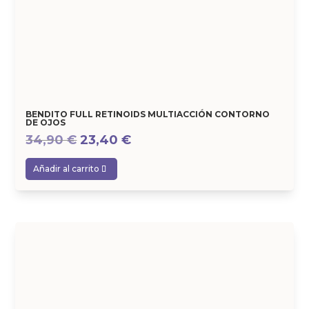
BENDITO FULL RETINOIDS MULTIACCIÓN CONTORNO
DE OJOS
El
El
34,90
€
23,40
€
precio
precio
Añadir al carrito
original
actual
era:
es:
34,90 €.
23,40 €.