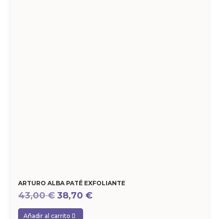
ARTURO ALBA PATÉ EXFOLIANTE
El
El
43,00
€
38,70
€
precio
precio
Añadir al carrito