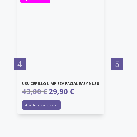
US
4
USU CEPILLO LIMPIEZA FACIAL EASY NUSU
A
43,00
€
29,90
€
El
El
precio
precio
Añadir al carrito
original
actual
era:
es:
43,00 €.
29,90 €.