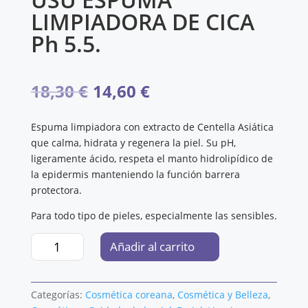
LIMPIADORA DE CICA
Ph 5.5.
El
El
18,30
€
14,60
€
precio
precio
Espuma limpiadora con extracto de Centella Asiática
que calma, hidrata y regenera la piel. Su pH,
original
actual
ligeramente ácido, respeta el manto hidrolipídico de
la epidermis manteniendo la función barrera
era:
es:
protectora.
18,30 €.
14,60 €.
Para todo tipo de pieles, especialmente las sensibles.
USU
Añadir al carrito
ESPUMA
LIMPIADORA
DE
Categorías:
Cosmética coreana
,
Cosmética y Belleza
,
CICA