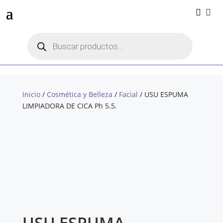


Búsqueda
de
productos
Inicio
/
Cosmética y Belleza
/
Facial
/ USU ESPUMA
LIMPIADORA DE CICA Ph 5.5.
USU ESPUMA