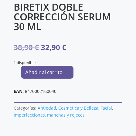
BIRETIX DOBLE
CORRECCIÓN SERUM
30 ML
El
El
38,90
€
32,90
€
precio
precio
1 disponibles
original
actual
Añadir al carrito
BIRETIX
DOBLE
era:
es:
CORRECCIÓN
EAN:
8470002160040
SERUM
38,90 €.
32,90 €.
30
Categorías:
Antiedad
,
Cosmética y Belleza
,
Facial
,
ML
Imperfecciones, manchas y rojeces
cantidad