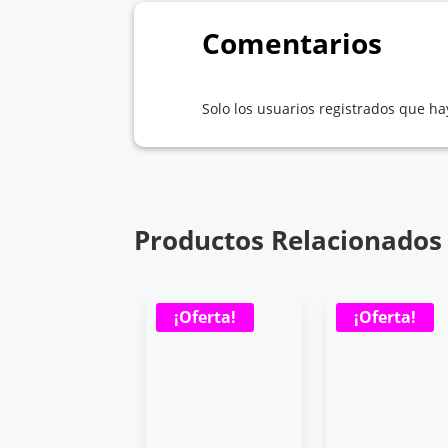
Comentarios
Solo los usuarios registrados que 
Productos Relacionados
¡Oferta!
¡Oferta!
¡Oferta!
RAMOL
OTECCIÓN SOLAR
ICK SPF 50+ 25 GR