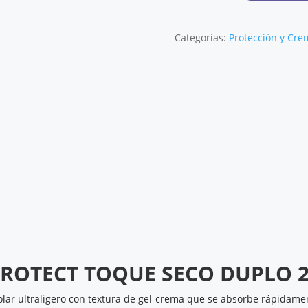
PROTECT
TOQUE
Categorías:
Protección y Cre
SECO
DUPLO
cantidad
PROTECT TOQUE SECO DUPLO 
 solar ultraligero con textura de gel-crema que se absorbe rápidam