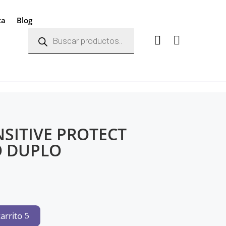
ta
Blog
Búsqueda
de


productos
NSITIVE PROTECT
O DUPLO
carrito