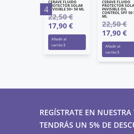
9,90
€
CERAVE FLUIDO
CERAVE FLUIDO
El
PROTECTOR SOLAR
PROTECTOR SOL
INVISIBLE 50+ 50 ML
INVISIBLE OIL
7,90
€
precio
El
CONTROL SPF 50 
22,50
€
El
ML
original
precio
22,50
€
17,90
€
El
precio
El
ñadir al
era:
actual
17,90
€
pre
original
El
arrito
precio
19,90 €.
es:
ori
Añadir al
era:
pre
actual
17,90 €.
carrito
Añadir al
era
22,50 €.
act
es:
carrito
22,
es:
17,90 €.
17,
REGÍSTRATE EN NUESTRA 
TENDRÁS UN 5% DE DESC