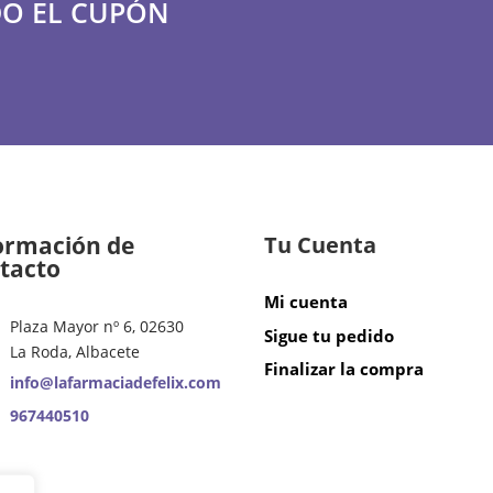
O EL CUPÓN
de
de
producto
producto
ormación de
Tu Cuenta
tacto
Mi cuenta
Plaza Mayor nº 6, 02630
Sigue tu pedido
La Roda, Albacete
Finalizar la compra
info@lafarmaciadefelix.com
967440510