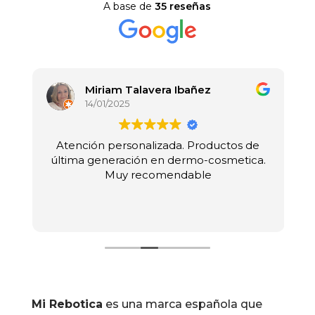
A base de
35 reseñas
Miriam Talavera Ibañez
14/01/2025
n
Atención personalizada. Productos de
última generación en dermo-cosmetica.
Muy recomendable
o
n
e
a
Mi Rebotica
es una marca española que