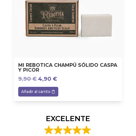
MI REBOTICA CHAMPÚ SÓLIDO CASPA
Y PICOR
9,90
€
4,90
€
El
El
precio
precio
Añadir al carrito
original
actual
era:
es:
9,90 €.
4,90 €.
EXCELENTE