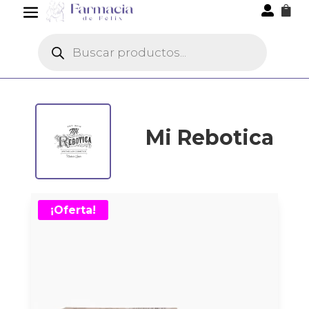


Búsqueda
de
productos
Mi Rebotica
¡Oferta!