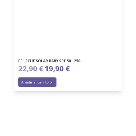
FF LECHE SOLAR BABY SPF 50+ 250
22,90
€
19,90
€
El
El
precio
precio
Añadir al carrito
original
actual
era:
es:
22,90 €.
19,90 €.