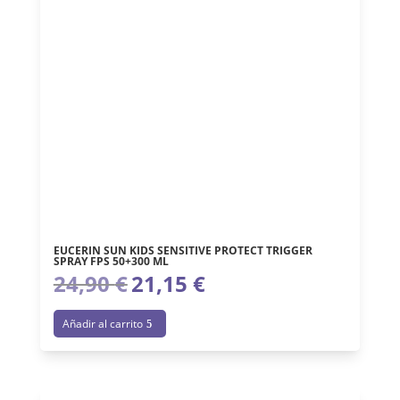
EUCERIN SUN KIDS SENSITIVE PROTECT TRIGGER
SPRAY FPS 50+300 ML
24,90
€
21,15
€
El
El
precio
precio
Añadir al carrito
original
actual
era:
es:
24,90 €.
21,15 €.