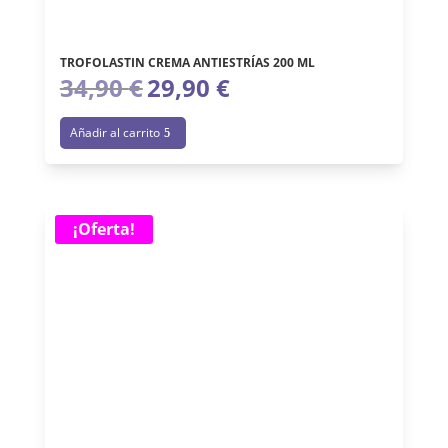
TROFOLASTIN CREMA ANTIESTRÍAS 200 ML
34,90
€
29,90
€
El
El
precio
precio
Añadir al carrito
original
actual
era:
es:
34,90 €.
29,90 €.
¡Oferta!