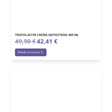
TROFOLASTIN CREMA ANTIESTRÍAS 400 ML
49,90
€
42,41
€
El
El
precio
precio
Añadir al carrito
original
actual
era:
es:
49,90 €.
42,41 €.