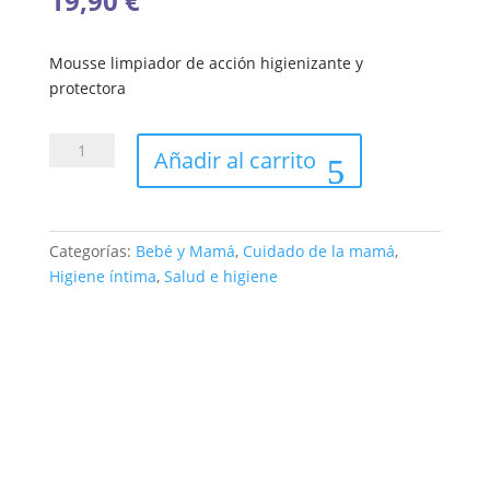
19,90
€
Mousse limpiador de acción higienizante y
protectora
CUMLAUDE
Añadir al carrito
LAB:
HIGIENE
ÍNTIMA
DIARIA
Categorías:
Bebé y Mamá
,
Cuidado de la mamá
,
2x
Higiene íntima
,
Salud e higiene
500
ML.
cantidad