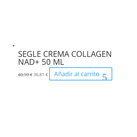
SEGLE CREMA COLLAGEN
NAD+ 50 ML
El
El
Añadir al carrito
40,90
€
36,81
€
precio
precio
original
actual
era:
es:
40,90 €.
36,81 €.