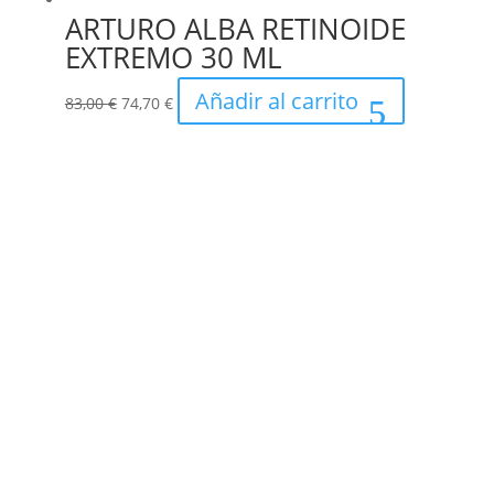
ARTURO ALBA RETINOIDE
EXTREMO 30 ML
El
El
Añadir al carrito
83,00
€
74,70
€
precio
precio
original
actual
era:
es:
83,00 €.
74,70 €.