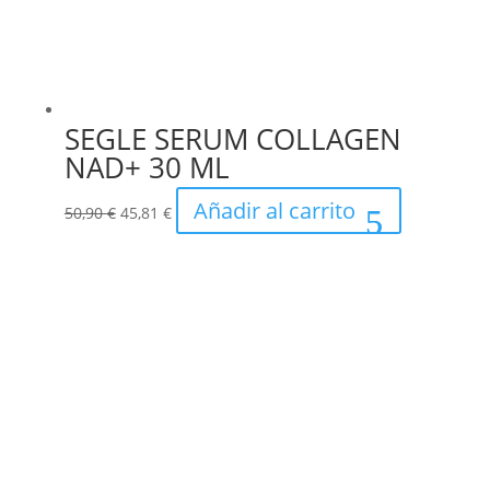
SEGLE SERUM COLLAGEN
NAD+ 30 ML
El
El
Añadir al carrito
50,90
€
45,81
€
precio
precio
original
actual
era:
es:
50,90 €.
45,81 €.