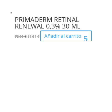
PRIMADERM RETINAL
RENEWAL 0,3% 30 ML
El
El
Añadir al carrito
72,90
€
66,61
€
precio
precio
original
actual
era:
es:
72,90 €.
66,61 €.