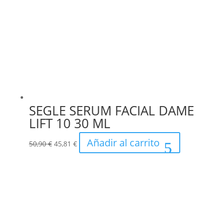
SEGLE SERUM FACIAL DAME
LIFT 10 30 ML
El
El
Añadir al carrito
50,90
€
45,81
€
precio
precio
original
actual
era:
es:
50,90 €.
45,81 €.