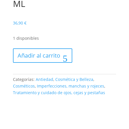
ML
36,90
€
1 disponibles
PIGMENTCLAR
Añadir al carrito
CONTORNO
DE
OJOS
15
Categorías:
Antiedad
,
Cosmética y Belleza
,
ML
Cosméticos
,
Imperfecciones, manchas y rojeces
,
cantidad
Tratamiento y cuidado de ojos, cejas y pestañas