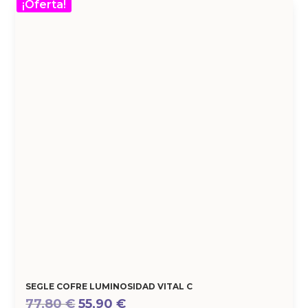
¡Oferta!
SEGLE COFRE LUMINOSIDAD VITAL C
El
El
77,80
€
55,90
€