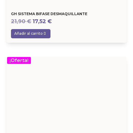
GH SISTEMA BIFASE DESMAQUILLANTE
El
El
21,90
€
17,52
€
precio
precio
Añadir al carrito
original
actual
era:
es:
21,90 €.
17,52 €.
¡Oferta!