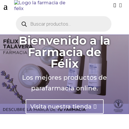


Búsqueda
de
productos
Bienvenido a la
Farmacia de
Félix
Los mejores productos de
parafarmacia online.
Visita nuestra tienda