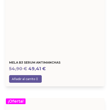
MELA B3 SERUM ANTIMANCHAS
El
El
54,90
€
49,41
€
precio
precio
Añadir al carrito
original
actual
era:
es:
54,90 €.
49,41 €.
¡Oferta!