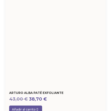
ARTURO ALBA PATÉ EXFOLIANTE
El
El
43,00
€
38,70
€
precio
precio
Añadir al carrito