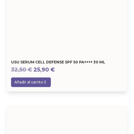
USU SERUM CELL DEFENSE SPF 50 PA++++ 30 ML
El
El
32,50
€
25,90
€
precio
precio
Añadir al carrito
original
actual
era:
es:
32,50 €.
25,90 €.