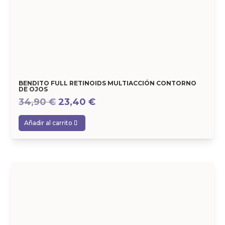
BENDITO FULL RETINOIDS MULTIACCIÓN CONTORNO
DE OJOS
El
El
34,90
€
23,40
€
precio
precio
Añadir al carrito
original
actual
era:
es:
34,90 €.
23,40 €.