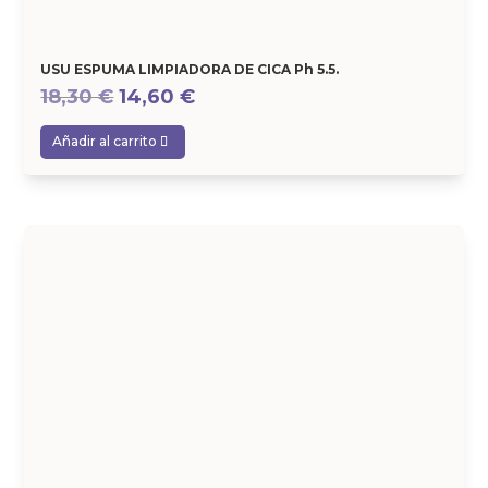
USU ESPUMA LIMPIADORA DE CICA Ph 5.5.
El
El
18,30
€
14,60
€
precio
precio
Añadir al carrito
original
actual
era:
es:
18,30 €.
14,60 €.