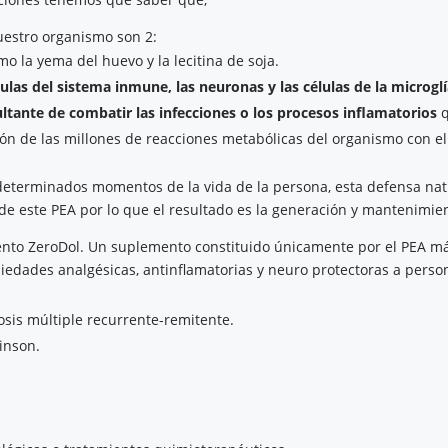
uestro organismo son 2:
 la yema del huevo y la lecitina de soja.
lulas del sistema inmune, las neuronas y las células de la microgl
sultante de combatir las infecciones o los procesos inflamatorios
q
ión de las millones de reacciones metabólicas del organismo con e
eterminados momentos de la vida de la persona, esta defensa nat
de este PEA por lo que el resultado es la generación y mantenimien
nto ZeroDol. Un suplemento constituido únicamente por el PEA má
piedades analgésicas, antinflamatorias y neuro protectoras a perso
osis múltiple recurrente-remitente.
inson.