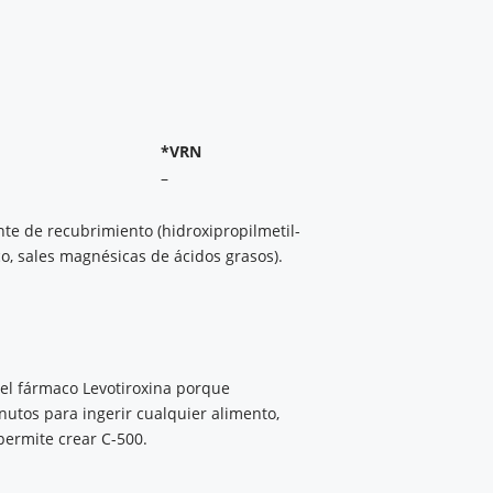
*VRN
–
ente de recubrimiento (hidroxipropilmetil-
o, sales magnésicas de ácidos grasos).
del fármaco Levotiroxina porque
utos para ingerir cualquier alimento,
permite crear C-500.