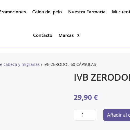
Promociones
Caída del pelo
Nuestra Farmacia
Mi cuen
Contacto
Marcas
de cabeza y migrañas
/ IVB ZERODOL 60 CÁPSULAS
IVB ZERODO
29,90
€
IVB
Añadir al 
ZERODOL
60