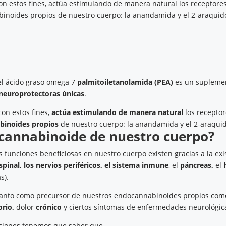
 con estos fines, actúa estimulando de manera natural los recepto
noides propios de nuestro cuerpo: la anandamida y el 2-araquidon
 el ácido graso omega 7
palmitoiletanolamida
(PEA)
es un suplemen
neuroprotectoras
únicas
.
con estos fines,
actúa estimulando de
manera natural
los recepto
binoides propios
de nuestro cuerpo: la anandamida y el 2-araquido
ocannabinoide de nuestro cuerpo?
funciones beneficiosas en nuestro cuerpo existen gracias a la ex
pinal, los nervios periféricos, el sistema inmune
, el
páncreas,
el
s).
 tanto como precursor de nuestros endocannabinoides propios como 
orio,
dolor
crónico
y ciertos síntomas de enfermedades neurológic
nciones tenemos que saber que,