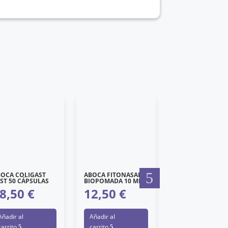
BOCA COLIGAST
ABOCA FITONASAL
ABOCA FITONAS
ST 50 CÁPSULAS
BIOPOMADA 10 ML.
SPRAY
8,50
€
12,50
€
12,90
€
Añadir al
Añadir al
Añadir al
carrito
carrito
carrito