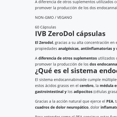
A diferencia de otros suplementos utilizados
promover la producción de los dos endocannabi
NON-GMO / VEGANO
60 Cápsulas
IVB ZeroDol cápsulas
El
Zerodol
, gracias a su alta concentración en
propiedades
analgésicas, antiinflamatorias y
A
diferencia de otros suplementos
utilizados 
promover la producción de los
dos endocanna
¿Qué es el sistema end
El sistema endocannabinoide cumple múltiples 
estos ácidos grasos en el
cerebro,
la
médula es
gastrointestinal y
los
adipocitos
(células grasa
Gracias a la acción natural que ejerce el
PEA
,
cuadros de dolor
neuropático
, dolor
inflamat
Para entender como el PEA consigue estas fu