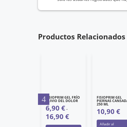
Productos Relacionados
E PIC PULSERAS
FISIOPRIM GEL FRÍO
FISIOPRIM GEL
TRONELA NUDO
ALIVIO DEL DOLOR
PIERNAS CANSAD
250 ML
6,90
€
6,90
€
-
10,90
€
16,90
€
Este
Rango
eleccionar
producto
de
Añadir al
Este
pciones