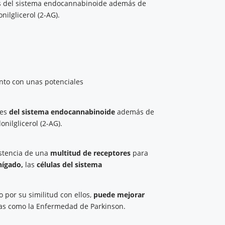
res del sistema endocannabinoide además de
ilglicerol (2-AG).
to con unas potenciales
res
del sistema endocannabinoide
además de
nilglicerol (2-AG).
istencia de una
multitud de receptores
para
hígado,
las
células del sistema
por su similitud con ellos,
puede mejorar
as como la Enfermedad de Parkinson.