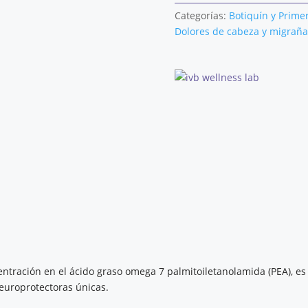
CÁPSULAS
Categorías:
Botiquín y Primer
cantidad
Dolores de cabeza y migraña
ncentración en el ácido graso omega 7 palmitoiletanolamida (PEA), 
neuroprotectoras únicas.