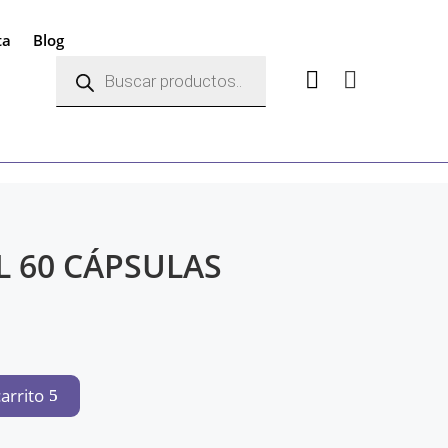
ta
Blog
Búsqueda
de


productos
L 60 CÁPSULAS
carrito