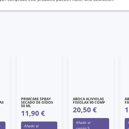
PRIMCARE SPRAY
ABOCA ALIVIOLAS
A
AS
SECADO DE OÍDOS
FISIOLAX 90 COMP
FA
50 ML
20,50
€
1
11,90
€
Añadir al
Añadir al
carrito