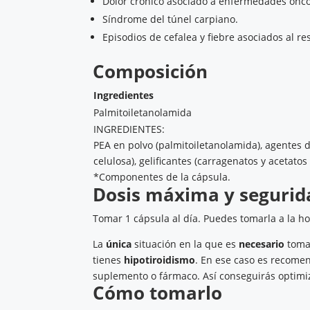
Dolor crónico asociado a enfermedades onco
Síndrome del túnel carpiano.
Episodios de cefalea y fiebre asociados al r
Composición
Ingredientes
Palmitoiletanolamida
INGREDIENTES:
PEA en polvo (palmitoiletanolamida), agentes de
celulosa), gelificantes (carragenatos y acetatos
*Componentes de la cápsula.
Dosis máxima y segurid
Tomar 1 cápsula al día. Puedes tomarla a la ho
La
única
situación en la que es
necesario
toma
tienes
hipotiroidismo
. En ese caso es recome
suplemento o fármaco. Así conseguirás optimiza
Cómo tomarlo