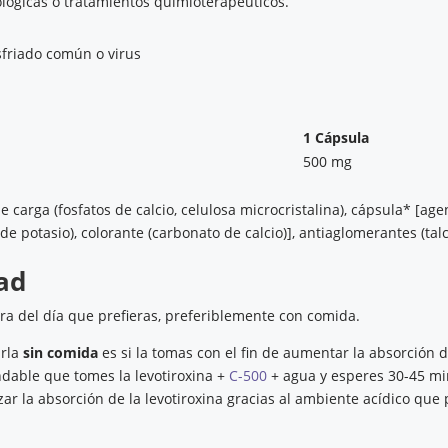
lógicas o tratamientos quimioterapéuticos.
esfriado común o virus
1 Cápsula
500 mg
 carga (fosfatos de calcio, celulosa microcristalina), cápsula* [ag
 de potasio), colorante (carbonato de calcio)], antiaglomerantes (talc
ad
ra del día que prefieras, preferiblemente con comida.
rla
sin comida
es si la tomas con el fin de aumentar la absorción 
ndable que tomes la levotiroxina +
C-500
+ agua y esperes 30-45 min
r la absorción de la levotiroxina gracias al ambiente acídico que 