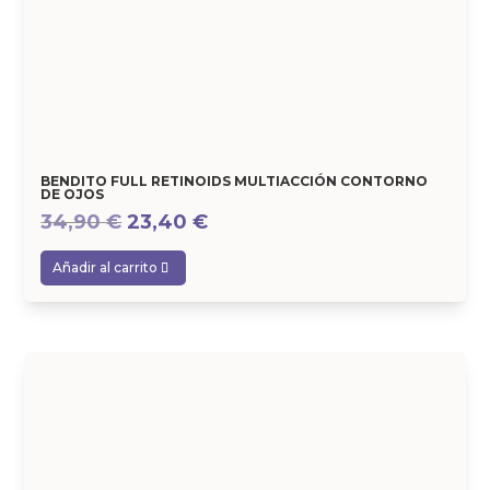
BENDITO FULL RETINOIDS MULTIACCIÓN CONTORNO
DE OJOS
El
El
34,90
€
23,40
€
precio
precio
Añadir al carrito
original
actual
era:
es:
34,90 €.
23,40 €.