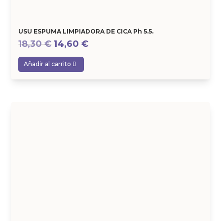
USU ESPUMA LIMPIADORA DE CICA Ph 5.5.
El
El
18,30
€
14,60
€
precio
precio
Añadir al carrito
original
actual
era:
es:
18,30 €.
14,60 €.