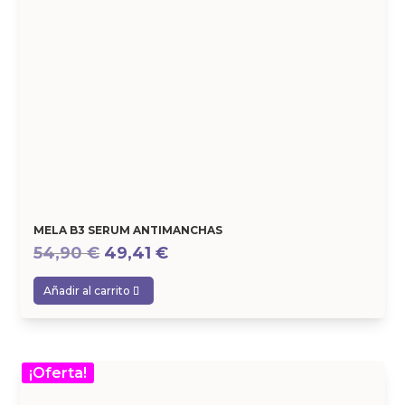
MELA B3 SERUM ANTIMANCHAS
El
El
54,90
€
49,41
€
precio
precio
Añadir al carrito
original
actual
era:
es:
54,90 €.
49,41 €.
¡Oferta!