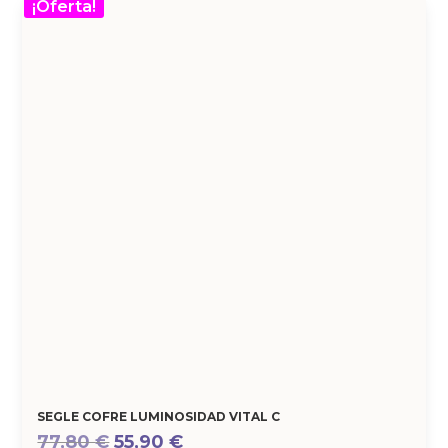
¡Oferta!
SEGLE COFRE LUMINOSIDAD VITAL C
El
El
77,80
€
55,90
€