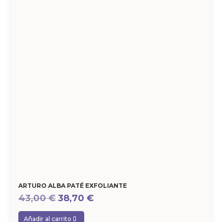
ARTURO ALBA PATÉ EXFOLIANTE
El
El
43,00
€
38,70
€
precio
precio
Añadir al carrito