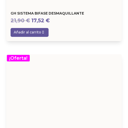
GH SISTEMA BIFASE DESMAQUILLANTE
El
El
21,90
€
17,52
€
precio
precio
Añadir al carrito
original
actual
era:
es:
21,90 €.
17,52 €.
¡Oferta!