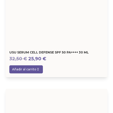
USU SERUM CELL DEFENSE SPF 50 PA++++ 30 ML
El
El
32,50
€
25,90
€
precio
precio
Añadir al carrito
original
actual
era:
es:
32,50 €.
25,90 €.