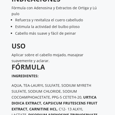
​Fórmula con Adenosina y Extractos de Ortiga y Lú​
pulo
Refuerza y revitaliza el cuero cabelludo
Estimula la actividad del bulbo piloso
Cabello má​s suave y fácil de peinar​
USO
​Aplicar sobre el cabello mojado, masajear
suavemente y aclarar.
FÓRMULA
INGREDIENTES:
AQUA, TEA-LAURYL SULFATE, SODIUM MYRETH
SULFATE, SODIUM CHLORI­DE, SODIUM
COCOAMPHOACETATE, PPG-5 CETETH-20,
URTICA
DIOICA EXTRACT, CAPSICUM FRUTESCENS FRUIT
EXTRACT, CARNITINE HCL
, C12- 13 ALKYL
LACTATE,
DISODIUM ADENO­SINE TRIPHOSPHATE,