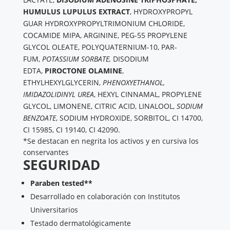
HUMULUS LU­PULUS EXTRACT
, HYDROXYPROPYL
GUAR HYDROXYPROPYLTRIMONIUM CHLORIDE,
COCAMIDE MIPA, ARGI­NINE, PEG-55 PROPYLENE
GLYCOL OLEATE, POLYQUATERNIUM-10, PAR­
FUM,
POTASSIUM SORBATE,
DISO­DIUM
EDTA,
PIROCTONE OLAMINE
,
ETHYLHEXYLGLYCERIN,
PHENOX­YETHANOL,
IMIDAZOLIDINYL UREA
, HEXYL CINNAMAL, PROPYLENE
GLY­COL, LIMONENE, CITRIC ACID, LINA­LOOL,
SODIUM
BENZOATE
, SODIUM HYDROXIDE, SORBITOL, CI 14700,
CI 15985, CI 19140, CI 42090.
*Se destacan en negrita los activos y en cursiva los
conservantes
SEGURIDAD
Paraben tested**
Desarrollado en colaboración con Institutos
Universitarios ​
Testado dermatológicamente