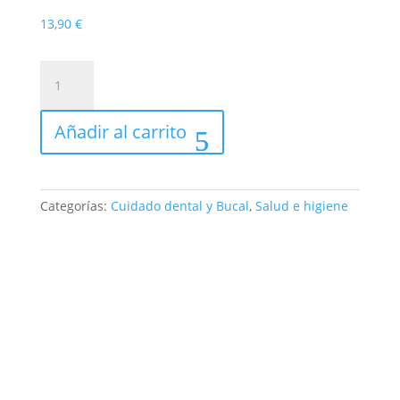
13,90
€
BEXIDENT
AFTAS
COLUTORIO
Añadir al carrito
120ML
cantidad
Categorías:
Cuidado dental y Bucal
,
Salud e higiene