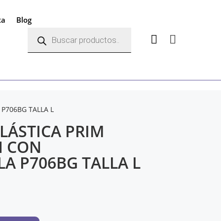
ta
Blog
Búsqueda
de


productos
 P706BG TALLA L
LÁSTICA PRIM
N CON
A P706BG TALLA L