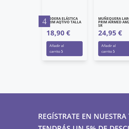
DERA ELÁSTICA
CODERA ELÁSTICA
MUÑEQUERA LAR
IM AQTIVO TALLA
PRIM AQTIVO TALLA
PRIM AIRMED AM
M
SR
8,90
€
18,90
€
24,95
€
ñadir al
Añadir al
Añadir al
arrito
carrito
carrito
REGÍSTRATE EN NUESTRA 
TENDRÁS UN 5% DE DESC