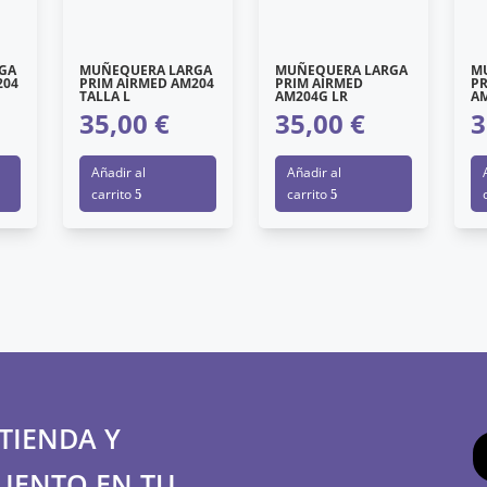
GA
MUÑEQUERA LARGA
MUÑEQUERA LARGA
M
204
PRIM AIRMED AM204
PRIM AIRMED
P
TALLA L
AM204G LR
A
35,00
€
35,00
€
3
Añadir al
Añadir al
carrito
carrito
TIENDA Y
UENTO EN TU