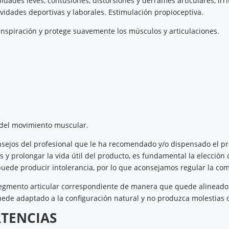
ilidades leves, contusiones, distorsiones y derrames articulares, ir
vidades deportivas y laborales. Estimulación propioceptiva.
transpiración y protege suavemente los músculos y articulaciones.
s del movimiento muscular.
consejos del profesional que le ha recomendado y/o dispensado el p
as y prolongar la vida útil del producto, es fundamental la elección
uede producir intolerancia, por lo que aconsejamos regular la co
 segmento articular correspondiente de manera que quede alineado
uede adaptado a la configuración natural y no produzca molestias
RTENCIAS