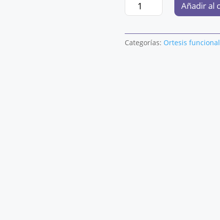
TOBILLERA
Añadir al 
ELÁSTICA
PRIM
AQTIVO
Categorías:
Ortesis funcional
SKIN
CON
ALMOHADILLA
P706BG
TALLA
L
cantidad