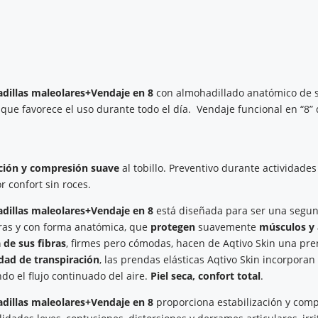
adillas maleolares+Vendaje en 8
con almohadillado anatómico de s
 que favorece el uso durante todo el día. Vendaje funcional en “8” 
ación y compresión suave
al tobillo. Preventivo durante actividade
r confort sin roces.
adillas maleolares+Vendaje en 8
está diseñada para ser una segund
uras y con forma anatómica, que
protegen
suavemente
músculos y 
a de sus fibras
, firmes pero cómodas, hacen de Aqtivo Skin una pre
dad de transpiración
, las prendas elásticas Aqtivo Skin incorporan 
do el flujo continuado del aire.
Piel seca, confort total
.
adillas maleolares+Vendaje en 8
proporciona estabilización y compr