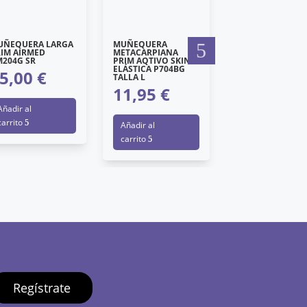
UÑEQUERA LARGA
MUÑEQUERA
MUÑEQUERA
RIM AIRMED
METACARPIANA
METACARPIANA
M204G SR
PRIM AQTIVO SKIN
PRIM AQTIVO SK
ELÁSTICA P704BG
ELÁSTICA P704B
5,00
€
TALLA L
TALLA M
11,95
€
11,95
€
Añadir al
carrito
Añadir al
Añadir al
carrito
carrito
Regístrate