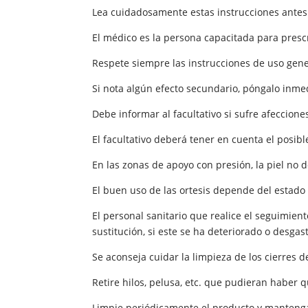
Lea cuidadosamente estas instrucciones antes d
El médico es la persona capacitada para prescri
Respete siempre las instrucciones de uso gener
Si nota algún efecto secundario, póngalo inm
Debe informar al facultativo si sufre afeccione
El facultativo deberá tener en cuenta el posib
En las zonas de apoyo con presión, la piel no d
El buen uso de las ortesis depende del estado
El personal sanitario que realice el seguimien
sustitución, si este se ha deteriorado o desgas
Se aconseja cuidar la limpieza de los cierres 
Retire hilos, pelusa, etc. que pudieran haber
Limpie periódicamente el producto y mantenga