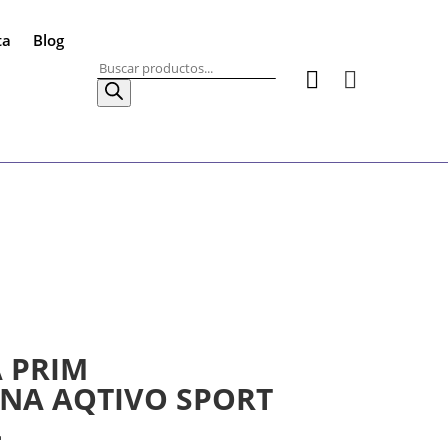
ta
Blog
Búsqueda


de
productos
 PRIM
NA AQTIVO SPORT
L