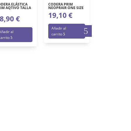
DERA ELÁSTICA
CODERA PRIM
IM AQTIVO TALLA
NEOPRAIR ONE SIZE
19,10
€
8,90
€
Añadir al
COMFORSIL
Añadir al
CORRECTOR
carrito
DIURNO JUANET
carrito
DER.
22,90
€
Añadir al
carrito