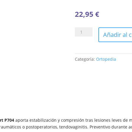
22,95
€
MUÑEQUERA
Añadir al c
PRIM
METACARPIANA
AQTIVO
SPORT
Categoría:
Ortopedia
P704
TALLA
L
cantidad
rt P704
aporta estabilización y compresión tras lesiones leves de 
raumáticos o postoperatorios, tendovaginitis. Preventivo durante a