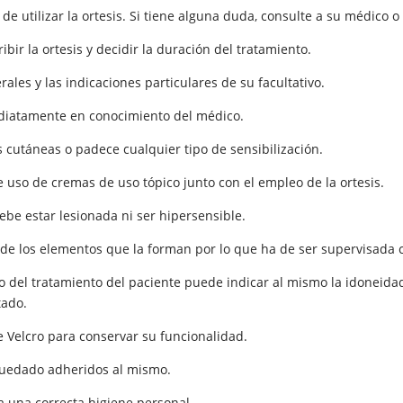
e utilizar la ortesis. Si tiene alguna duda, consulte a su médico o
bir la ortesis y decidir la duración del tratamiento.
ales y las indicaciones particulares de su facultativo.
ediatamente en conocimiento del médico.
s cutáneas o padece cualquier tipo de sensibilización.
le uso de cremas de uso tópico junto con el empleo de la ortesis.
ebe estar lesionada ni ser hipersensible.
 de los elementos que la forman por lo que ha de ser supervisada 
to del tratamiento del paciente puede indicar al mismo la idoneida
tado.
de Velcro para conservar su funcionalidad.
 quedado adheridos al mismo.
 una correcta higiene personal.