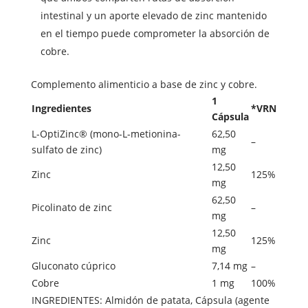
intestinal y un aporte elevado de zinc mantenido
en el tiempo puede comprometer la absorción de
cobre.
Complemento alimenticio a base de zinc y cobre.
1
Ingredientes
*VRN
Cápsula
L-OptiZinc® (mono-L-metionina-
62,50
–
sulfato de zinc)
mg
12,50
Zinc
125%
mg
62,50
Picolinato de zinc
–
mg
12,50
Zinc
125%
mg
Gluconato cúprico
7,14 mg
–
Cobre
1 mg
100%
INGREDIENTES: Almidón de patata, Cápsula (agente