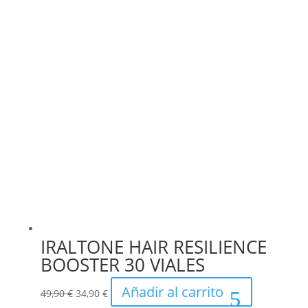
IRALTONE HAIR RESILIENCE
BOOSTER 30 VIALES
El
El
Añadir al carrito
49,90
€
34,90
€
precio
precio