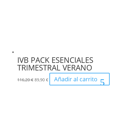
IVB PACK ESENCIALES
TRIMESTRAL VERANO
El
El
Añadir al carrito
116,20
€
89,90
€
precio
precio
original
actual
era:
es:
116,20 €.
89,90 €.