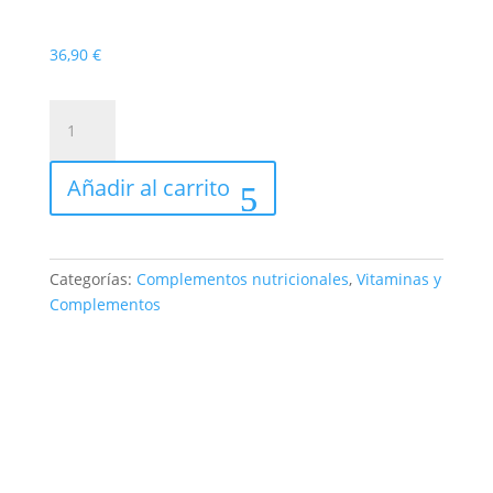
36,90
€
IVB
VEGAN
OMEGA
Añadir al carrito
3
90
CÁPSULAS
TRIMESTRAL
Categorías:
Complementos nutricionales
,
Vitaminas y
cantidad
Complementos