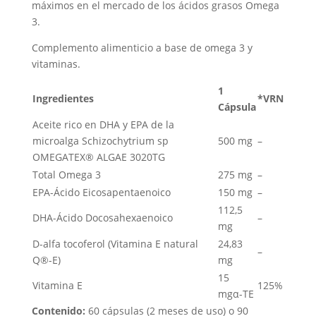
máximos en el mercado de los ácidos grasos Omega
3.
Complemento alimenticio a base de omega 3 y
vitaminas.
1
Ingredientes
*VRN
Cápsula
Aceite rico en DHA y EPA de la
microalga Schizochytrium sp
500 mg
–
OMEGATEX® ALGAE 3020TG
Total Omega 3
275 mg
–
EPA-Ácido Eicosapentaenoico
150 mg
–
112,5
DHA-Ácido Docosahexaenoico
–
mg
D-alfa tocoferol (Vitamina E natural
24,83
–
Q®-E)
mg
15
Vitamina E
125%
mgα-TE
Contenido:
60 cápsulas (2 meses de uso) o 90