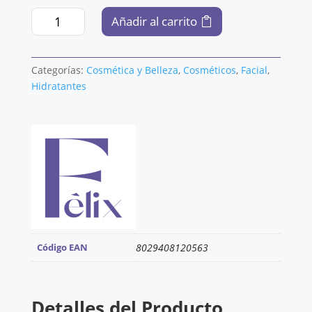
FF
Añadir al carrito
CREMA
HIDRATANTE
LIGERA
Categorías:
Cosmética y Belleza
,
Cosméticos
,
Facial
,
50
Hidratantes
ML.
cantidad
Código EAN
8029408120563
Detalles del Producto