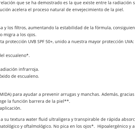
 relación que se ha demostrado es la que existe entre la radiación
ción acelera el proceso natural de envejecimiento de la piel.
a y los filtros, aumentando la estabilidad de la fórmula, consigui
o migra a los ojos.
ta protección UVB SPF 50+, unido a nuestra mayor protección UVA:
del escualeno*.
adiación infrarroja.
róxido de escualeno.
IDA) para ayudar a prevenir arrugas y manchas. Además, gracias a
tege la función barrera de la piel**.
aplicación.
s a su textura water fluid ultraligera y transpirable de rápida abs
ológico y oftalmológico. No pica en los ojos*. Hipoalergénico y ap