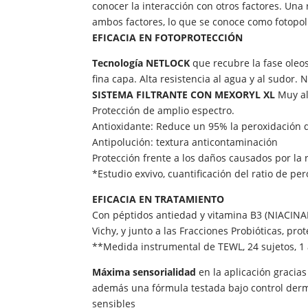
conocer la interacción con otros factores. Una
ambos factores, lo que se conoce como fotopolu
EFICACIA EN FOTOPROTECCIÓN
Tecnología NETLOCK
que recubre la fase oleos
fina capa. Alta resistencia al agua y al sudor. N
SISTEMA FILTRANTE CON MEXORYL XL
Muy al
Protección de amplio espectro.
Antioxidante: Reduce un 95% la peroxidación 
Antipolución: textura anticontaminación
Protección frente a los daños causados por la r
*Estudio exvivo, cuantificación del ratio de pe
EFICACIA EN TRATAMIENTO
Con péptidos antiedad y vitamina B3 (NIACINAM
Vichy, y junto a las Fracciones Probióticas, pro
**Medida instrumental de TEWL, 24 sujetos, 1 
Máxima sensorialidad
en la aplicación gracia
además una fórmula testada bajo control dermat
sensibles