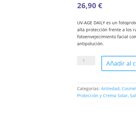
26,90
€
UV-AGE DAILY es un fotoprot
alta protección frente a los 
fotoenvejecimiento facial co
antipolución.
VICHY
Añadir al c
UV
-
AGE
DAILY
Categorías:
Antiedad
,
Cosmét
WATER
Protección y Crema Solar
,
Sa
FLUID
50+
cantidad