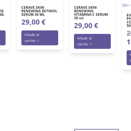
CERAVE SKIN
CERAVE SKIN
DE
RENEWING RETINOL
RENEWING
 ML
SERUM 30 ML
VITAMINA C SERUM
EU
30 ml
P
29,00
€
CO
29,00
€
50
2
Añadir al
Añadir al
1
carrito
carrito