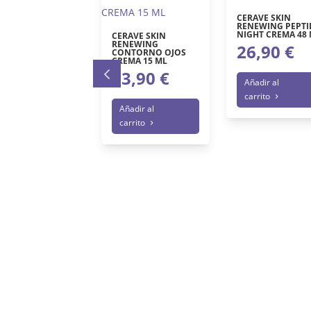
TURO ALBA
CERAVE SKIN
TINOIDE
RENEWING PEPTI
TREMO 30 ML
NIGHT CREMA 48
CERAVE SKIN
RENEWING
3,00
€
26,90
€
El
CONTORNO OJOS
CREMA 15 ML
4,70
€
precio
El
23,90
€
Añadir al
original
precio
carrito
ñadir al
era:
actual
Añadir al
arrito
83,00 €.
carrito
es:
74,70 €.