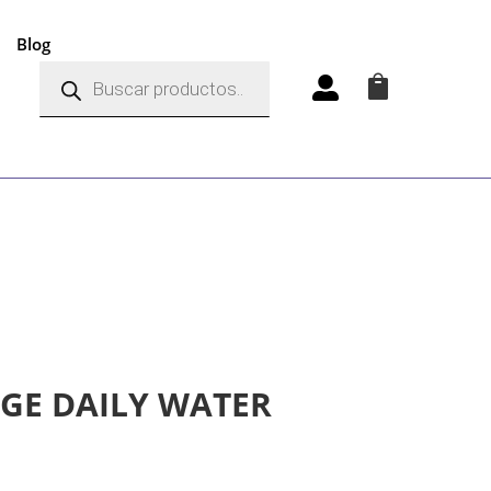
Blog
Búsqueda
de


productos
AGE DAILY WATER