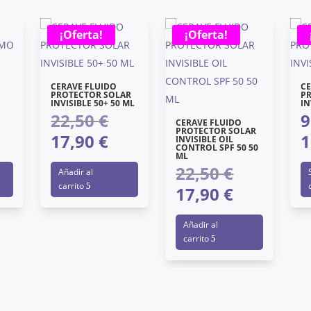
¡Oferta!
¡Oferta!
CERAVE FLUIDO
C
PROTECTOR SOLAR
P
INVISIBLE 50+ 50 ML
IN
22,50
€
9
El
CERAVE FLUIDO
PROTECTOR SOLAR
17,90
€
1
cio
precio
INVISIBLE OIL
El
CONTROL SPF 50 50
ginal
original
ML
cio
precio
22,50
€
El
Añadir al
:
era:
ual
actual
carrito
17,90
€
precio
00 €.
22,50 €.
El
es:
original
precio
70 €.
17,90 €.
Añadir al
era:
actual
carrito
22,50 €.
es:
17,90 €.