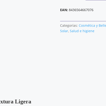
original
a
URBAN
ADVANCED
era:
e
EAN:
8436564667076
LIGERA
25,10 €.
2
50
Categorías:
Cosmética y Bell
ML
Solar
,
Salud e higiene
cantidad
xtura Ligera