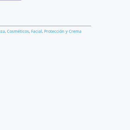
ctual
s:
2,59 €.
eza
,
Cosméticos
,
Facial
,
Protección y Crema