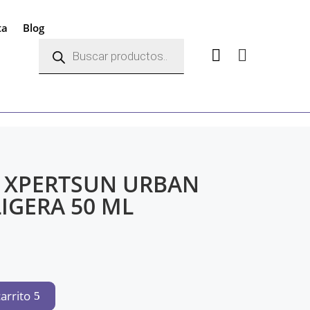
ta
Blog
Búsqueda
de


productos
 XPERTSUN URBAN
IGERA 50 ML
recio
carrito