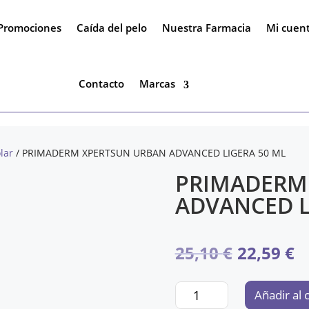
Promociones
Caída del pelo
Nuestra Farmacia
Mi cuen
Contacto
Marcas
lar
/ PRIMADERM XPERTSUN URBAN ADVANCED LIGERA 50 ML
PRIMADERM
ADVANCED L
El
El
25,10
€
22,59
€
precio
p
PRIMADERM
Añadir al 
XPERTSUN