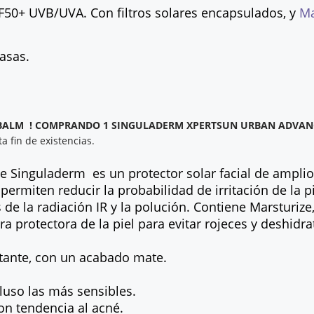
SPF50+ UVB/UVA. Con filtros solares encapsulados, y
Ma
rasas.
 BALM ! COMPRANDO 1 SINGULADERM XPERTSUN URBAN ADVA
a fin de existencias.
e Singuladerm
es un protector solar facial de ampli
ermiten reducir la probabilidad de irritación de la p
s de la radiación IR y la polución. Contiene Marsturiz
era protectora de la piel para evitar rojeces y deshidra
atante, con un acabado mate.
cluso las más sensibles.
con tendencia al acné.