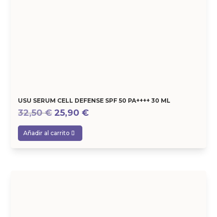
USU SERUM CELL DEFENSE SPF 50 PA++++ 30 ML
El
El
32,50
€
25,90
€
precio
precio
Añadir al carrito
original
actual
era:
es:
32,50 €.
25,90 €.