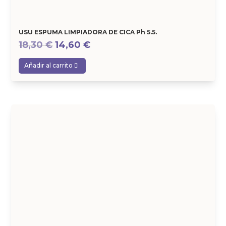
USU ESPUMA LIMPIADORA DE CICA Ph 5.5.
El
El
18,30
€
14,60
€
precio
precio
Añadir al carrito
original
actual
era:
es:
18,30 €.
14,60 €.