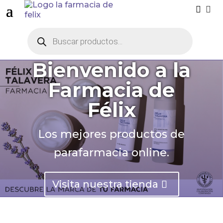


Búsqueda
de
productos
Bienvenido a la
Farmacia de
Félix
Los mejores productos de
parafarmacia online.
Visita nuestra tienda