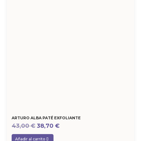
ARTURO ALBA PATÉ EXFOLIANTE
El
El
43,00
€
38,70
€
precio
precio
Añadir al carrito