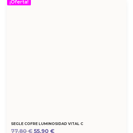
¡Oferta!
SEGLE COFRE LUMINOSIDAD VITAL C
El
El
77,80
€
55,90
€