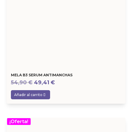
MELA B3 SERUM ANTIMANCHAS
El
El
54,90
€
49,41
€
precio
precio
Añadir al carrito
original
actual
era:
es:
54,90 €.
49,41 €.
¡Oferta!