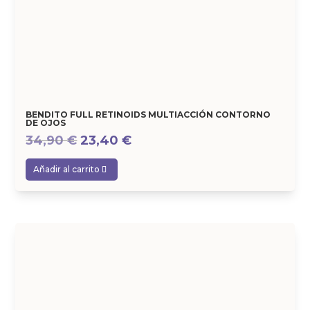
BENDITO FULL RETINOIDS MULTIACCIÓN CONTORNO
DE OJOS
El
El
34,90
€
23,40
€
precio
precio
Añadir al carrito
original
actual
era:
es:
34,90 €.
23,40 €.