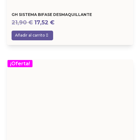
GH SISTEMA BIFASE DESMAQUILLANTE
El
El
21,90
€
17,52
€
precio
precio
Añadir al carrito
original
actual
era:
es:
21,90 €.
17,52 €.
¡Oferta!