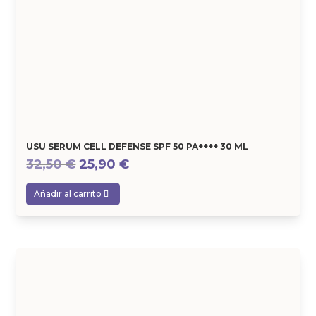
USU SERUM CELL DEFENSE SPF 50 PA++++ 30 ML
El
El
32,50
€
25,90
€
precio
precio
Añadir al carrito
original
actual
era:
es:
32,50 €.
25,90 €.