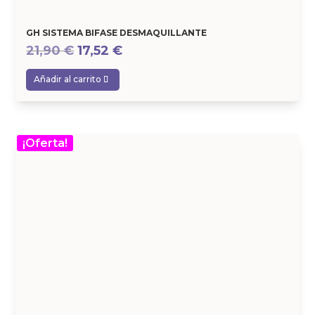
GH SISTEMA BIFASE DESMAQUILLANTE
El
El
21,90
€
17,52
€
precio
precio
Añadir al carrito
original
actual
era:
es:
21,90 €.
17,52 €.
¡Oferta!