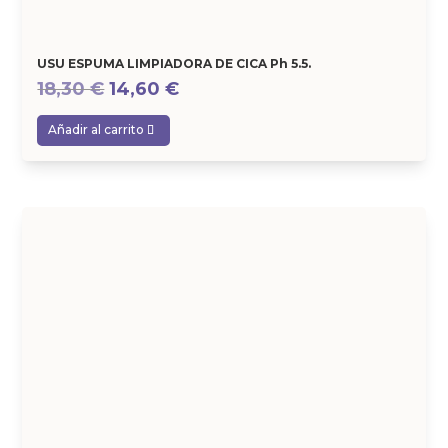
USU ESPUMA LIMPIADORA DE CICA Ph 5.5.
El
El
18,30
€
14,60
€
precio
precio
Añadir al carrito
original
actual
era:
es:
18,30 €.
14,60 €.