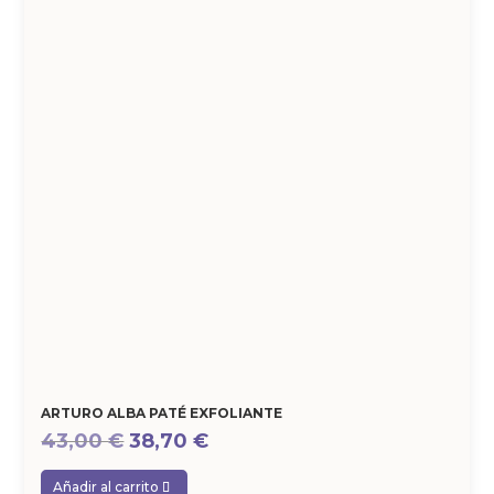
ARTURO ALBA PATÉ EXFOLIANTE
El
El
43,00
€
38,70
€
precio
precio
Añadir al carrito