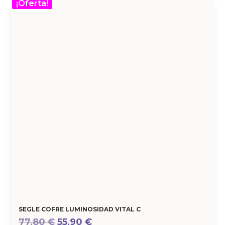
¡Oferta!
SEGLE COFRE LUMINOSIDAD VITAL C
El
El
77,80
€
55,90
€