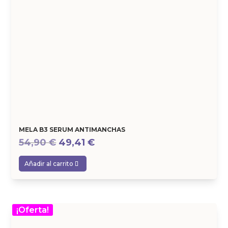
MELA B3 SERUM ANTIMANCHAS
El
El
54,90
€
49,41
€
precio
precio
Añadir al carrito
original
actual
era:
es:
54,90 €.
49,41 €.
¡Oferta!