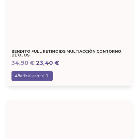
BENDITO FULL RETINOIDS MULTIACCIÓN CONTORNO
DE OJOS
El
El
34,90
€
23,40
€
precio
precio
Añadir al carrito
original
actual
era:
es:
34,90 €.
23,40 €.