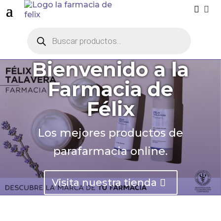


Búsqueda
de
productos
Bienvenido a la
Farmacia de
Félix
Los mejores productos de
parafarmacia online.
Visita nuestra tienda